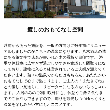
癒しのおもてなし空間
以前からあった施設を、一般の方向けに数年前にリニュー
アルしましたのがこちらの温泉になります。八木酒店の隣
にある筆文字で店名が書かれた木の看板が目印です。 浴
場や休憩室は広すぎず過ごしやすさを意識した間取りにな
っており、建物に入ると経営されているご夫婦が迎えてく
ださいます。熱々の温泉でからだはもちろん、あたたかい
おもてなしで心まで温まります。ご主人の「またきてね」
との優しい見送りに、リピーターになる方もいらっしゃい
ます。 入浴のみのご利用以外にも、休憩やご飯２食付き
でのご宿泊もできますので、周りを観光しつつゆっくりと
温泉を楽しみたい方にもオススメです。